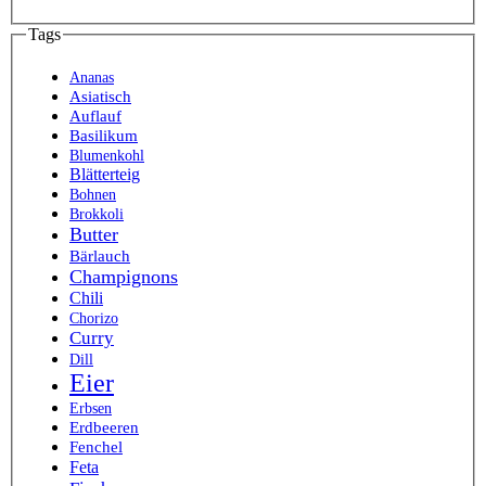
Tags
Ananas
Asiatisch
Auflauf
Basilikum
Blumenkohl
Blätterteig
Bohnen
Brokkoli
Butter
Bärlauch
Champignons
Chili
Chorizo
Curry
Dill
Eier
Erbsen
Erdbeeren
Fenchel
Feta