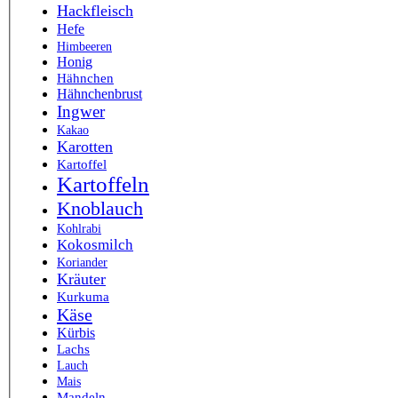
Hackfleisch
Hefe
Himbeeren
Honig
Hähnchen
Hähnchenbrust
Ingwer
Kakao
Karotten
Kartoffel
Kartoffeln
Knoblauch
Kohlrabi
Kokosmilch
Koriander
Kräuter
Kurkuma
Käse
Kürbis
Lachs
Lauch
Mais
Mandeln