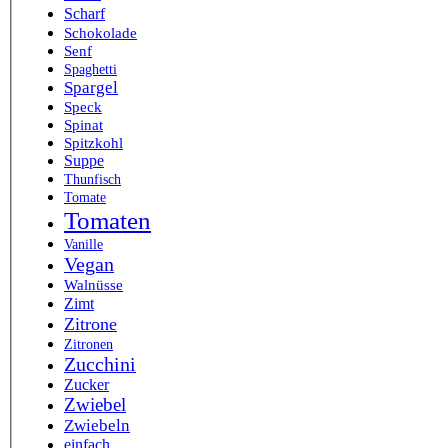
Scharf
Schokolade
Senf
Spaghetti
Spargel
Speck
Spinat
Spitzkohl
Suppe
Thunfisch
Tomate
Tomaten
Vanille
Vegan
Walnüsse
Zimt
Zitrone
Zitronen
Zucchini
Zucker
Zwiebel
Zwiebeln
einfach