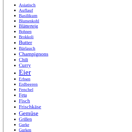
Asiatisch
Auflauf
Basilikum
Blumenkohl
Blätterteig
Bohnen
Brokkoli
Butter
Bärlauch
Champignons
Chili
Curry
Eier
Erbsen
Erdbeeren
Fenchel
Feta
Fisch
Frischkäse
Gemüse
Grillen
Gurke
Gurken