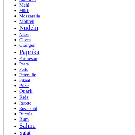
Mehl
Milch
Mozzarella
Möhren
Nudeln
Nüsse
Oliven
Orangen
Paprika
Parmesan
Pasta
Pesto
Petersilie
Pikant
Pilze
Quark
Reis
Risotto
Rosenkohl
Rucola
Rum
Sahne
Salat