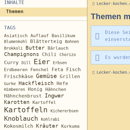
INHALTE
Lecker-kochen.
Themen
Themen m
TAGS
Diese Se
Asiatisch
Auflauf
Basilikum
einverst
Blätterteig
Blumenkohl
Bohnen
Butter
Brokkoli
Bärlauch
Champignons
Chili
Chorizo
Es wurde
Eier
Curry
Dill
Erbsen
Fisch
Feta
Erdbeeren
Fenchel
Lecker-kochen.
Gemüse
Frischkäse
Grillen
Hackfleisch
Hefe
Gurke
Honig
Hähnchen
Himbeeren
Ingwer
Hähnchenbrust
Karotten
Kartoffel
Kartoffeln
Kichererbsen
Knoblauch
Kohlrabi
Kräuter
Kokosmilch
Kurkuma