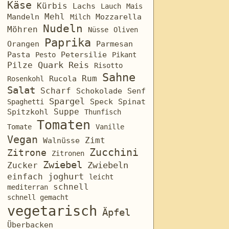
Käse
Kürbis
Lachs
Lauch
Mais
Mehl
Mozzarella
Mandeln
Milch
Nudeln
Möhren
Nüsse
Oliven
Paprika
Orangen
Parmesan
Pasta
Petersilie
Pesto
Pikant
Quark
Reis
Pilze
Risotto
Sahne
Rum
Rosenkohl
Rucola
Salat
Scharf
Schokolade
Senf
Spargel
Speck
Spinat
Spaghetti
Suppe
Spitzkohl
Thunfisch
Tomaten
Tomate
Vanille
Vegan
Zimt
Walnüsse
Zucchini
Zitrone
Zitronen
Zwiebel
Zucker
Zwiebeln
joghurt
einfach
leicht
schnell
mediterran
schnell gemacht
vegetarisch
Äpfel
Überbacken