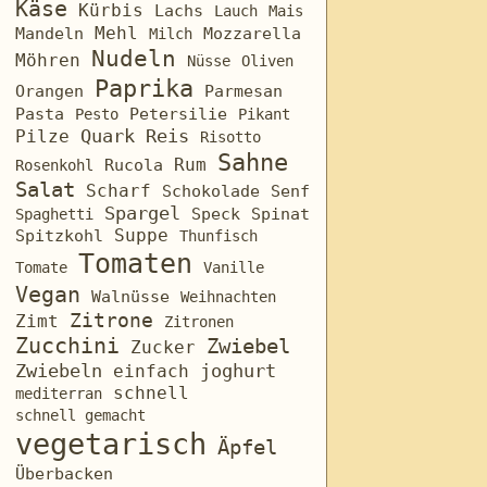
Käse
Kürbis
Lachs
Lauch
Mais
Mehl
Mozzarella
Mandeln
Milch
Nudeln
Möhren
Nüsse
Oliven
Paprika
Orangen
Parmesan
Pasta
Petersilie
Pesto
Pikant
Quark
Reis
Pilze
Risotto
Sahne
Rum
Rosenkohl
Rucola
Salat
Scharf
Schokolade
Senf
Spargel
Speck
Spinat
Spaghetti
Suppe
Spitzkohl
Thunfisch
Tomaten
Tomate
Vanille
Vegan
Walnüsse
Weihnachten
Zitrone
Zimt
Zitronen
Zucchini
Zwiebel
Zucker
joghurt
Zwiebeln
einfach
schnell
mediterran
schnell gemacht
vegetarisch
Äpfel
Überbacken