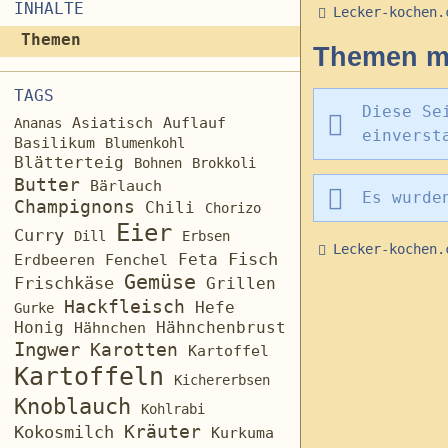
INHALTE
Lecker-kochen.
Themen
Themen mi
TAGS
Diese Se
Asiatisch
Auflauf
Ananas
einverst
Basilikum
Blumenkohl
Blätterteig
Bohnen
Brokkoli
Butter
Bärlauch
Es wurde
Champignons
Chili
Chorizo
Eier
Curry
Dill
Erbsen
Lecker-kochen.
Fisch
Feta
Erdbeeren
Fenchel
Gemüse
Frischkäse
Grillen
Hackfleisch
Hefe
Gurke
Honig
Hähnchenbrust
Hähnchen
Ingwer
Karotten
Kartoffel
Kartoffeln
Kichererbsen
Knoblauch
Kohlrabi
Kräuter
Kokosmilch
Kurkuma