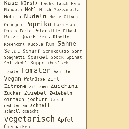
Käse
Kürbis
Lachs
Lauch
Mais
Mehl
Mozzarella
Mandeln
Milch
Nudeln
Möhren
Nüsse
Oliven
Paprika
Orangen
Parmesan
Pasta
Petersilie
Pesto
Pikant
Quark
Reis
Pilze
Risotto
Sahne
Rum
Rosenkohl
Rucola
Salat
Scharf
Schokolade
Senf
Spargel
Speck
Spinat
Spaghetti
Suppe
Spitzkohl
Thunfisch
Tomaten
Tomate
Vanille
Vegan
Zimt
Walnüsse
Zucchini
Zitrone
Zitronen
Zwiebel
Zucker
Zwiebeln
joghurt
einfach
leicht
schnell
mediterran
schnell gemacht
vegetarisch
Äpfel
Überbacken