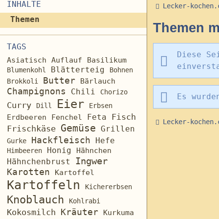
INHALTE
Lecker-kochen.
Themen
Themen mi
TAGS
Diese Se
Asiatisch
Auflauf
Basilikum
einverst
Blätterteig
Blumenkohl
Bohnen
Butter
Brokkoli
Bärlauch
Champignons
Chili
Chorizo
Es wurde
Eier
Curry
Dill
Erbsen
Fisch
Feta
Erdbeeren
Fenchel
Lecker-kochen.
Gemüse
Frischkäse
Grillen
Hackfleisch
Hefe
Gurke
Honig
Hähnchen
Himbeeren
Ingwer
Hähnchenbrust
Karotten
Kartoffel
Kartoffeln
Kichererbsen
Knoblauch
Kohlrabi
Kräuter
Kokosmilch
Kurkuma