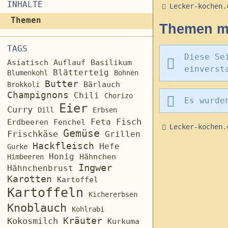
INHALTE
Lecker-kochen.
Themen
Themen mi
TAGS
Diese Se
Asiatisch
Auflauf
Basilikum
einverst
Blätterteig
Blumenkohl
Bohnen
Butter
Brokkoli
Bärlauch
Champignons
Chili
Chorizo
Es wurde
Eier
Curry
Dill
Erbsen
Fisch
Feta
Erdbeeren
Fenchel
Lecker-kochen.
Gemüse
Frischkäse
Grillen
Hackfleisch
Hefe
Gurke
Honig
Hähnchen
Himbeeren
Ingwer
Hähnchenbrust
Karotten
Kartoffel
Kartoffeln
Kichererbsen
Knoblauch
Kohlrabi
Kräuter
Kokosmilch
Kurkuma