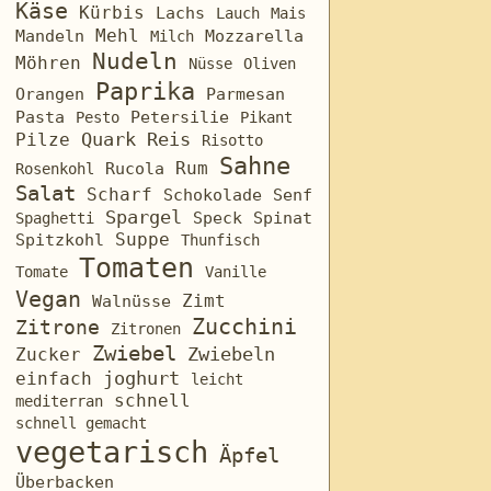
Käse
Kürbis
Lachs
Lauch
Mais
Mehl
Mozzarella
Mandeln
Milch
Nudeln
Möhren
Nüsse
Oliven
Paprika
Orangen
Parmesan
Pasta
Petersilie
Pesto
Pikant
Quark
Reis
Pilze
Risotto
Sahne
Rum
Rosenkohl
Rucola
Salat
Scharf
Schokolade
Senf
Spargel
Speck
Spinat
Spaghetti
Suppe
Spitzkohl
Thunfisch
Tomaten
Tomate
Vanille
Vegan
Zimt
Walnüsse
Zucchini
Zitrone
Zitronen
Zwiebel
Zucker
Zwiebeln
joghurt
einfach
leicht
schnell
mediterran
schnell gemacht
vegetarisch
Äpfel
Überbacken