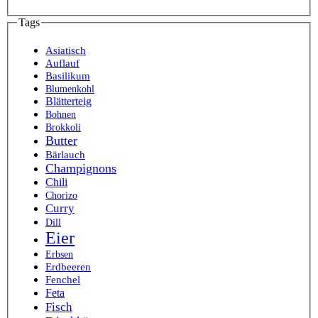
Tags
Asiatisch
Auflauf
Basilikum
Blumenkohl
Blätterteig
Bohnen
Brokkoli
Butter
Bärlauch
Champignons
Chili
Chorizo
Curry
Dill
Eier
Erbsen
Erdbeeren
Fenchel
Feta
Fisch