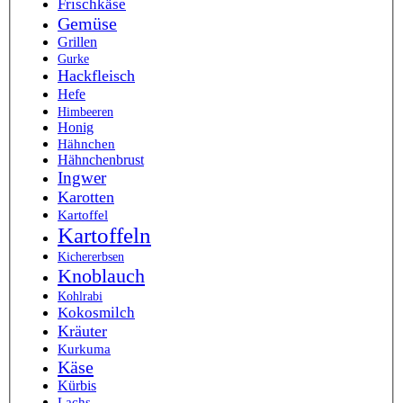
Frischkäse
Gemüse
Grillen
Gurke
Hackfleisch
Hefe
Himbeeren
Honig
Hähnchen
Hähnchenbrust
Ingwer
Karotten
Kartoffel
Kartoffeln
Kichererbsen
Knoblauch
Kohlrabi
Kokosmilch
Kräuter
Kurkuma
Käse
Kürbis
Lachs